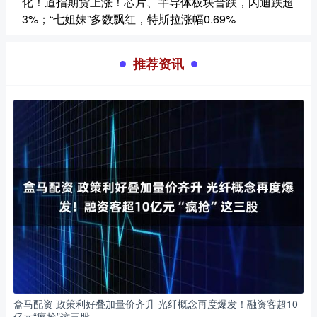
化！道指期货上涨！芯片、半导体板块普跌，闪迪跌超
3%；“七姐妹”多数飘红，特斯拉涨幅0.69%
推荐资讯
盒马配资 政策利好叠加量价齐升 光纤概念再度爆发！融资客超10
亿元“疯抢”这三股