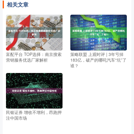
相关文章
富配平台 TOP选择：南京搜索
策略联盟 上观时评 | 3年亏掉
营销服务优选厂家解析
183亿，破产的哪吒汽车“坑”了
谁？
民银证券 增收不增利，昂跑押
注中国市场