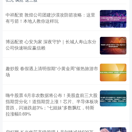
中祥配资 敦煌公司团建沙漠攻防箭攻略：这里
有弓箭！本地人教你这样玩
博远配资 心安为家 深夜守护｜长城人寿山东分
公司快速响应赢信赖
趣炒股 春假遇上清明假期“小黄金周”催热旅游市
场
嗨牛股票 6月非农数据将公布！美股盘前三大股
指期货分化！道指期货上涨！芯片、半导体板块
普跌，闪迪跌超3%；“七姐妹”多数飘红，特斯
拉涨幅0.69%
启灯网 长光华芯高级管理人员刘锋减持520万