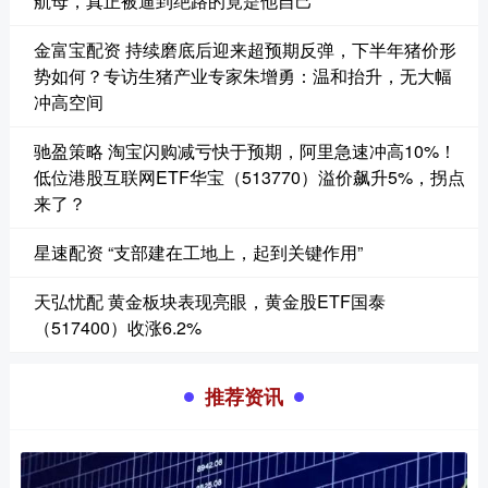
航母，真正被逼到绝路的竟是他自己
金富宝配资 持续磨底后迎来超预期反弹，下半年猪价形
势如何？专访生猪产业专家朱增勇：温和抬升，无大幅
冲高空间
驰盈策略 淘宝闪购减亏快于预期，阿里急速冲高10%！
低位港股互联网ETF华宝（513770）溢价飙升5%，拐点
来了？
星速配资 “支部建在工地上，起到关键作用”
天弘忧配 黄金板块表现亮眼，黄金股ETF国泰
（517400）收涨6.2%
推荐资讯