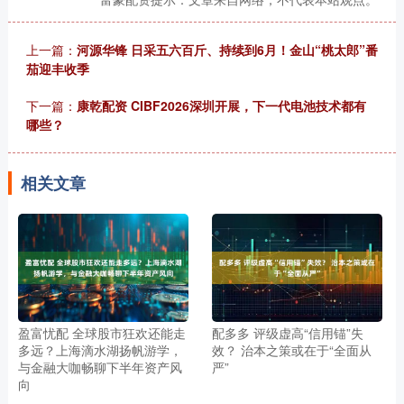
上一篇：
河源华锋 日采五六百斤、持续到6月！金山“桃太郎”番
茄迎丰收季
下一篇：
康乾配资 CIBF2026深圳开展，下一代电池技术都有
哪些？
相关文章
盈富忧配 全球股市狂欢还能走
配多多 评级虚高“信用锚”失
多远？上海滴水湖扬帆游学，
效？ 治本之策或在于“全面从
与金融大咖畅聊下半年资产风
严”
向