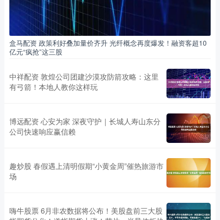
盒马配资 政策利好叠加量价齐升 光纤概念再度爆发！融资客超10
亿元“疯抢”这三股
中祥配资 敦煌公司团建沙漠攻防箭攻略：这里
有弓箭！本地人教你这样玩
博远配资 心安为家 深夜守护｜长城人寿山东分
公司快速响应赢信赖
趣炒股 春假遇上清明假期“小黄金周”催热旅游市
场
嗨牛股票 6月非农数据将公布！美股盘前三大股