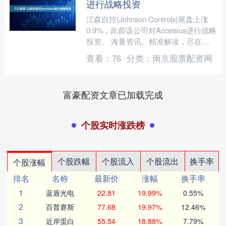
进行战略投资
江森自控(Johnson Controls)尾盘上涨
0.9%，此前该公司对Accelsius进行战略
投资。 海量资讯、精准解读，尽在新
浪财经APP 责任编辑：张....
查看：
76
分类：
南京股票配资网
富豪配资文章已加载完成
个股实时涨跌榜
个股跌幅
个股流入
个股流出
换手率
个股涨幅
排名
名称
最新价
涨幅
换手率
1
蓝盾光电
22.81
19.99%
0.55%
2
百普赛斯
77.68
19.97%
12.46%
3
近岸蛋白
55.54
18.88%
7.79%