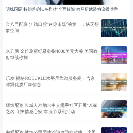
明珠国际 特朗普称以色列对“全面解除”哈马斯武装协议很满意
金八号配资 沪鸽口腔“迷你市场”的第一，缺乏想
象空间
米升网 金价刷新纪录剑指4000美元大关 美国政
府继续停摆
乐发 揭秘ROECKLE水平尺靠谱服务商，含京
津冀优质厂家信息
辉煌配资 长城人寿烟台中支携手社区开展“以家
之名 守护情感心安”客服节系列活动
中祥配资 敦煌公司团建沙漠攻防箭攻略：这里