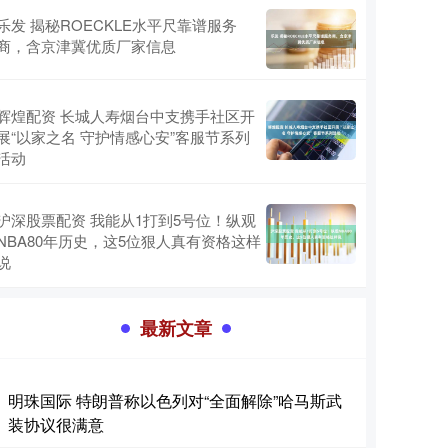
乐发 揭秘ROECKLE水平尺靠谱服务
商，含京津冀优质厂家信息
辉煌配资 长城人寿烟台中支携手社区开
展“以家之名 守护情感心安”客服节系列
活动
沪深股票配资 我能从1打到5号位！纵观
NBA80年历史，这5位狠人真有资格这样
说
最新文章
明珠国际 特朗普称以色列对“全面解除”哈马斯武
装协议很满意