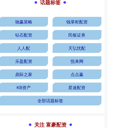
话题标签
驰赢策略
钱掌柜配资
钻石配资
民银证券
人人配
天弘忧配
乐盈配资
悦来网
鼎际之家
点点赢
KB资产
星速配资
全部话题标签
关注 富豪配资