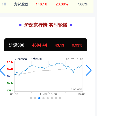
10
方邦股份
146.16
20.00%
7.68%
沪深京行情 实时轮播
北证50
1134.24
创业
11.37
1.01%