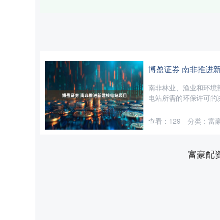
博盈证券 南非推进
南非林业、渔业和环境
电站所需的环保许可的决定
查看：
129
分类：
富
富豪配