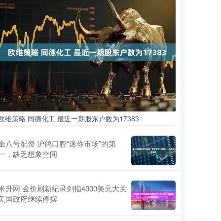
欧维策略 同德化工 最近一期股东户数为17383
金八号配资 沪鸽口腔“迷你市场”的第
一，缺乏想象空间
米升网 金价刷新纪录剑指4000美元大关
美国政府继续停摆